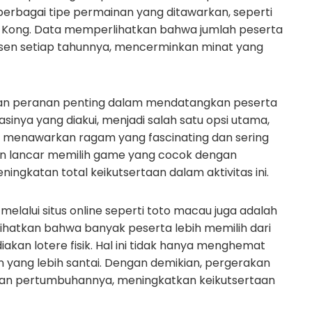
rbagai tipe permainan yang ditawarkan, seperti
ng Kong. Data memperlihatkan bahwa jumlah peserta
sen setiap tahunnya, mencerminkan minat yang
ran peranan penting dalam mendatangkan peserta
sinya yang diakui, menjadi salah satu opsi utama,
 menawarkan ragam yang fascinating dan sering
gan lancar memilih game yang cocok dengan
ingkatan total keikutsertaan dalam aktivitas ini.
lalui situs online seperti toto macau juga adalah
ihatkan bahwa banyak peserta lebih memilih dari
an lotere fisik. Hal ini tidak hanya menghemat
 yang lebih santai. Dengan demikian, pergerakan
utkan pertumbuhannya, meningkatkan keikutsertaan