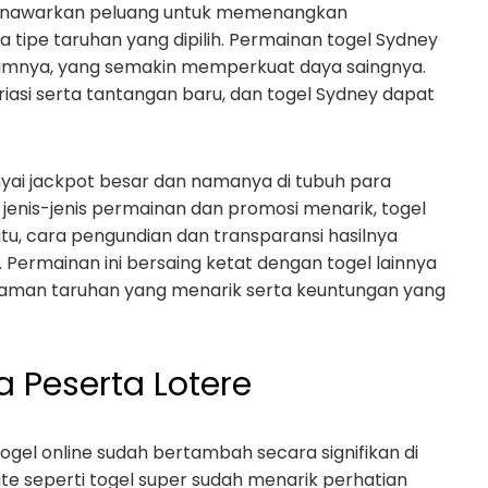
menawarkan peluang untuk memenangkan
ipe taruhan yang dipilih. Permainan togel Sydney
alamnya, yang semakin memperkuat daya saingnya.
asi serta tantangan baru, dan togel Sydney dapat
yai jackpot besar dan namanya di tubuh para
jenis-jenis permainan dan promosi menarik, togel
itu, cara pengundian dan transparansi hasilnya
Permainan ini bersaing ketat dengan togel lainnya
laman taruhan yang menarik serta keuntungan yang
 Peserta Lotere
ogel online sudah bertambah secara signifikan di
te seperti togel super sudah menarik perhatian