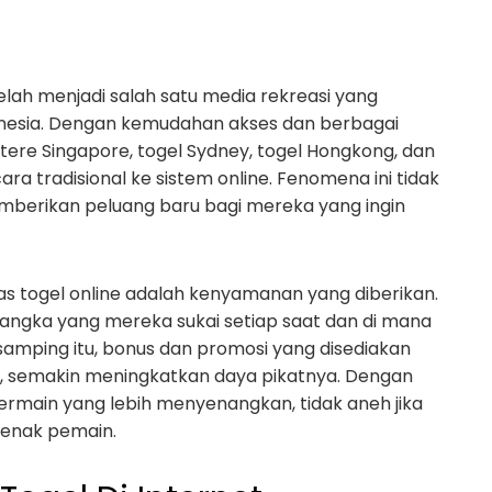
elah menjadi salah satu media rekreasi yang
donesia. Dengan kemudahan akses dan berbagai
lotere Singapore, togel Sydney, togel Hongkong, dan
ra tradisional ke sistem online. Fenomena ini tidak
mberikan peluang baru bagi mereka yang ingin
as togel online adalah kenyamanan yang diberikan.
 angka yang mereka sukai setiap saat dan di mana
 samping itu, bonus dan promosi yang disediakan
er, semakin meningkatkan daya pikatnya. Dengan
rmain yang lebih menyenangkan, tidak aneh jika
benak pemain.