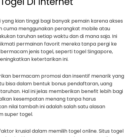
ogel Di Internet
si yang kian tinggi bagi banyak pemain karena akses
n cuma menggunakan perangkat mobile atau
kan taruhan setiap waktu dan di mana saja. Ini
kmati permainan favorit mereka tanpa pergi ke
ermacam jenis togel, seperti togel Singapore,
ningkatkan ketertarikan ini.
berikan bermacam promosi dan insentif menarik yang
n itu bisa dalam bentuk bonus pendaftaran, uang
aruhan. Hal ini jelas memberikan benefit lebih bagi
alkan kesempatan menang tanpa harus
n nilai tambah ini adalah salah satu alasan
 super togel.
tor krusial dalam memilih togel online. Situs togel