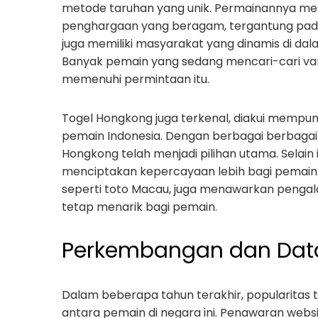
metode taruhan yang unik. Permainannya 
penghargaan yang beragam, tergantung pada t
juga memiliki masyarakat yang dinamis di d
Banyak pemain yang sedang mencari-cari vari
memenuhi permintaan itu.
Togel Hongkong juga terkenal, diakui mempun
pemain Indonesia. Dengan berbagai berbagai 
Hongkong telah menjadi pilihan utama. Selain 
menciptakan kepercayaan lebih bagi pemain. 
seperti toto Macau, juga menawarkan penga
tetap menarik bagi pemain.
Perkembangan dan Data
Dalam beberapa tahun terakhir, popularitas t
antara pemain di negara ini. Penawaran websi