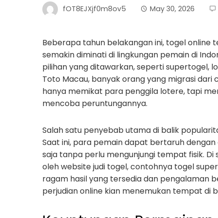
fOT8EJXjf0m8ov5
May 30, 2026
Beberapa tahun belakangan ini, togel online t
semakin diminati di lingkungan pemain di In
pilihan yang ditawarkan, seperti supertogel, 
Toto Macau, banyak orang yang migrasi dari ca
hanya memikat para penggila lotere, tapi me
mencoba peruntungannya.
Salah satu penyebab utama di balik popularit
Saat ini, para pemain dapat bertaruh dengan
saja tanpa perlu mengunjungi tempat fisik. Di
oleh website judi togel, contohnya togel sup
ragam hasil yang tersedia dan pengalaman be
perjudian online kian menemukan tempat di 