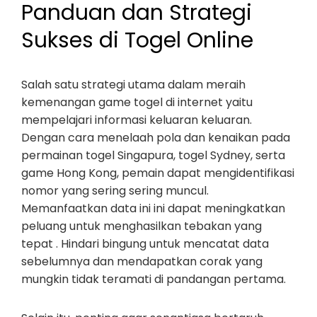
Panduan dan Strategi
Sukses di Togel Online
Salah satu strategi utama dalam meraih
kemenangan game togel di internet yaitu
mempelajari informasi keluaran keluaran.
Dengan cara menelaah pola dan kenaikan pada
permainan togel Singapura, togel Sydney, serta
game Hong Kong, pemain dapat mengidentifikasi
nomor yang sering sering muncul.
Memanfaatkan data ini ini dapat meningkatkan
peluang untuk menghasilkan tebakan yang
tepat . Hindari bingung untuk mencatat data
sebelumnya dan mendapatkan corak yang
mungkin tidak teramati di pandangan pertama.