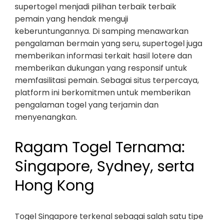
supertogel menjadi pilihan terbaik terbaik
pemain yang hendak menguji
keberuntungannya. Di samping menawarkan
pengalaman bermain yang seru, supertogel juga
memberikan informasi terkait hasil lotere dan
memberikan dukungan yang responsif untuk
memfasilitasi pemain. Sebagai situs terpercaya,
platform ini berkomitmen untuk memberikan
pengalaman togel yang terjamin dan
menyenangkan.
Ragam Togel Ternama:
Singapore, Sydney, serta
Hong Kong
Togel Singapore terkenal sebagai salah satu tipe