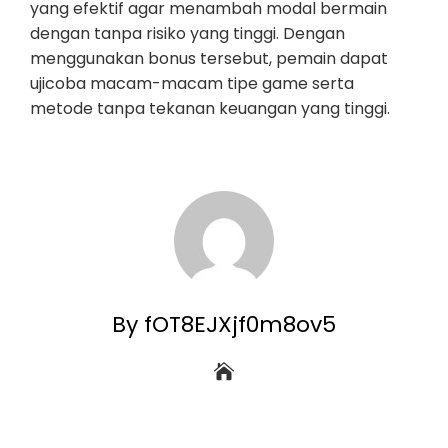
yang efektif agar menambah modal bermain
dengan tanpa risiko yang tinggi. Dengan
menggunakan bonus tersebut, pemain dapat
ujicoba macam-macam tipe game serta
metode tanpa tekanan keuangan yang tinggi.
By fOT8EJXjf0m8ov5